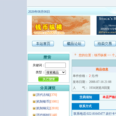
2026年08月06日
您的位置：
钱币纵横
>>
个
关键词：
商品信息
类型：
单件价格：
2
元/件
发布日期： 2008-07-16 21:08
人 气： 1934浏览/0回复
[
历代古钱
]
[370]
交易须知
本店严格
[
机制银币
]
[1081]
联系方式
[
机制铜元
]
[2818]
联系电话:022-81645477 农行卡号:
[
历代纸钞
]
[148]