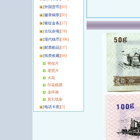
[
外国货币
]
[83]
[
徽章铜章
]
[93]
[
银锭金条
]
[17]
[
古玩杂项
]
[78]
[
现代钱币
]
[306]
[
邮票邮品
]
[37]
[
纸类收藏
]
[66]
明信片
老照片
火花
印花税票
连环画
其它纸杂
[
电话卡类
]
[3]