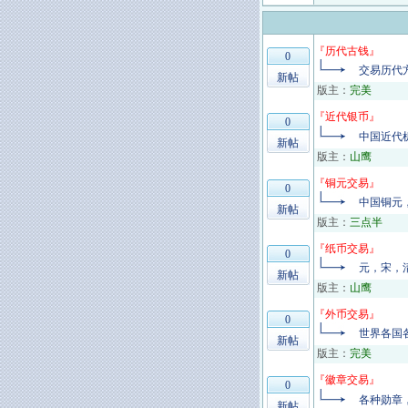
『
历代古钱
』
0
交易历代
新帖
版主：
完美
『
近代银币
』
0
中国近代
新帖
版主：
山鹰
『
铜元交易
』
0
中国铜元
新帖
版主：
三点半
『
纸币交易
』
0
元，宋，
新帖
版主：
山鹰
『
外币交易
』
0
世界各国
新帖
版主：
完美
『
徽章交易
』
0
各种勋章
新帖