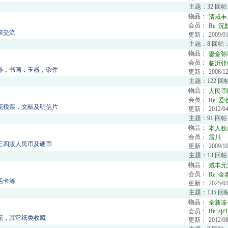
主题：32 回帖
物品：
清咸丰
会员：
Re:
沉
铤交流
更新：
2009/01
主题：8 回帖：
物品：
鎏金弥
会员：
临沂张
器，书画，玉器，杂件
更新：
2008/12
主题：122 回
物品：
人民币
会员：
Re:
爱
花税票，文献及明信片
更新：
2012/04
主题：91 回帖
物品：
本人收
会员：
震川
三四版人民币及硬币
更新：
2009/10
主题：13 回帖
物品：
咸丰元
会员：
Re:
金
话卡等
更新：
2025/03
主题：135 回
物品：
全新连号
会员：
Re:
sjc
花，其它纸类收藏
更新：
2012/08