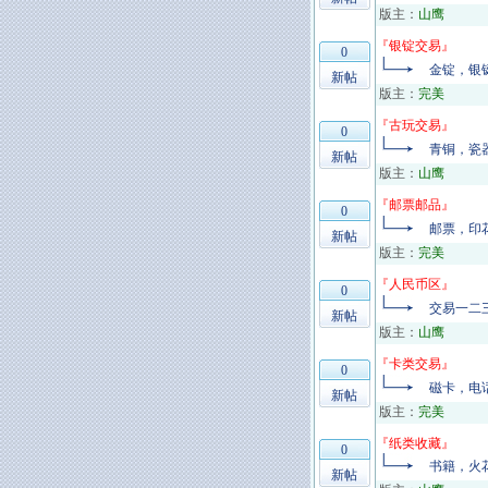
版主：
山鹰
『
银锭交易
』
0
金锭，银
新帖
版主：
完美
『
古玩交易
』
0
青铜，瓷
新帖
版主：
山鹰
『
邮票邮品
』
0
邮票，印
新帖
版主：
完美
『
人民币区
』
0
交易一二
新帖
版主：
山鹰
『
卡类交易
』
0
磁卡，电
新帖
版主：
完美
『
纸类收藏
』
0
书籍，火
新帖