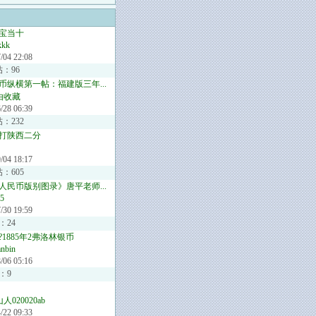
宝当十
kkk
/04 22:08
帖：96
币纵横第一帖：福建版三年...
由收藏
/28 06:39
：232
打陕西二分
/04 18:17
：605
人民币版别图录》唐平老师...
5
/30 19:59
：24
1885年2弗洛林银币
anbin
/06 05:16
：9
人020020ab
/22 09:33