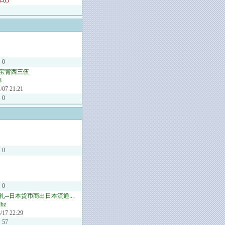
8-05
：
0
宝背西三伍
8
/07 21:21
0
0
0
礼--日本货币商出日本流通...
dbz
/17 22:29
57