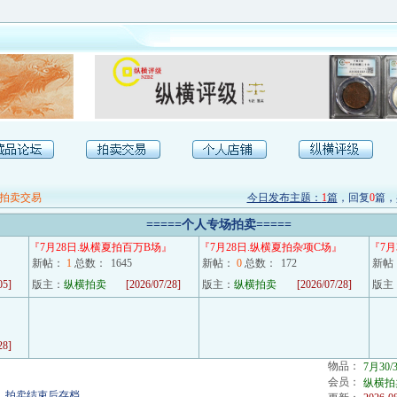
拍卖交易
今日发布主题：
1
篇
，回复
0
篇，
=====
个人专场拍卖
=====
『
7月28日.纵横夏拍百万B场
』
『
7月28日.纵横夏拍杂项C场
』
『
7
新帖：
1
总数：
1645
新帖：
0
总数：
172
新帖
05]
版主：
纵横拍卖
[2026/07/28]
版主：
纵横拍卖
[2026/07/28]
版主
28]
物品：
7月30
会员：
纵横拍
，拍卖结束后存档