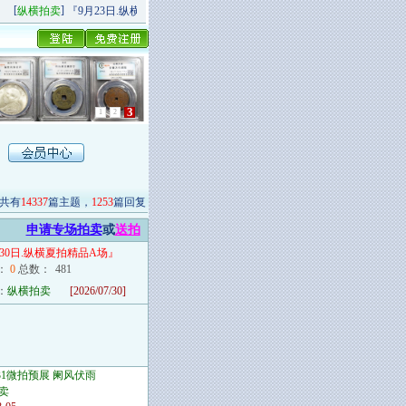
[
]
[
]
纵横拍卖
『9月23日.纵横秋季精品场P场』 今日上新！
纵横拍卖
9月20日.纵横
1
2
3
共有
14337
篇主题，
1253
篇回复
申请专场拍卖
或
送拍
月30日.纵横夏拍精品A场
』
：
0
总数：
481
：
纵横拍卖
[2026/07/30]
/31微拍预展 阑风伏雨
卖