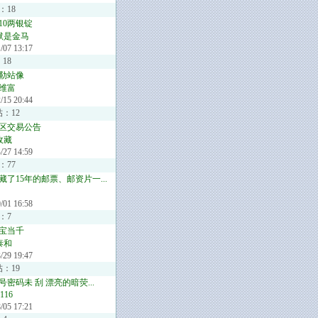
：18
10两银锭
默是金马
/07 13:17
18
勒站像
维富
/15 20:44
帖：12
区交易公告
收藏
/27 14:59
：77
藏了15年的邮票、邮资片一...
/01 16:58
：7
宝当千
泰和
/29 19:47
帖：19
密码未 刮 漂亮的暗荧...
1116
/05 17:21