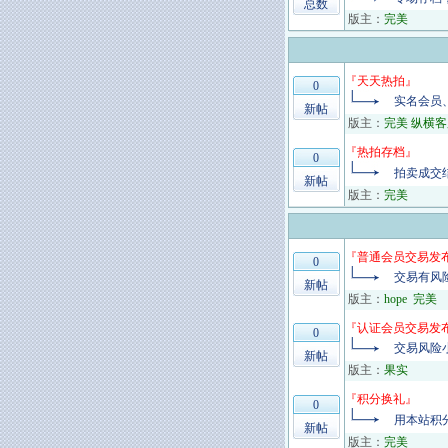
总数
版主：
完美
『
天天热拍
』
0
实名会员
新帖
版主：
完美 纵横客
『
热拍存档
』
0
拍卖成交
新帖
版主：
完美
『
普通会员交易发
0
交易有风
新帖
版主：
hope
完美
『
认证会员交易发
0
交易风险
新帖
版主：
果实
『
积分换礼
』
0
用本站积
新帖
版主：
完美