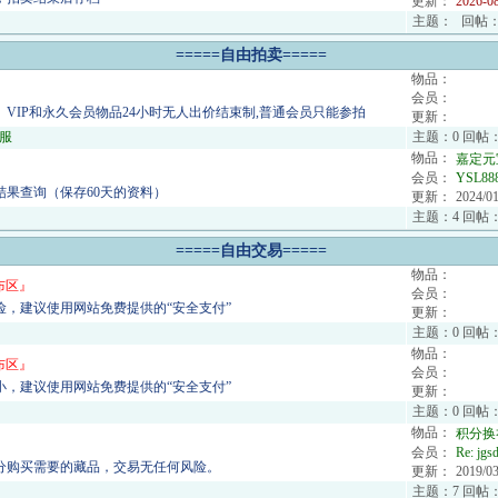
更新：
2026-0
主题：
回帖
=====自由拍卖=====
物品：
会员：
、VIP和永久会员物品24小时无人出价结束制,普通会员只能参拍
更新：
服
主题：0 回帖：
物品：
嘉定元
会员：
YSL88
结果查询（保存60天的资料）
更新：
2024/01
主题：4 回帖：
=====自由交易=====
物品：
布区
』
会员：
险，建议使用网站免费提供的“安全支付”
更新：
主题：0 回帖：
物品：
布区
』
会员：
小，建议使用网站免费提供的“安全支付”
更新：
主题：0 回帖：
物品：
积分换
会员：
Re:
jgs
分购买需要的藏品，交易无任何风险。
更新：
2019/03
主题：7 回帖：