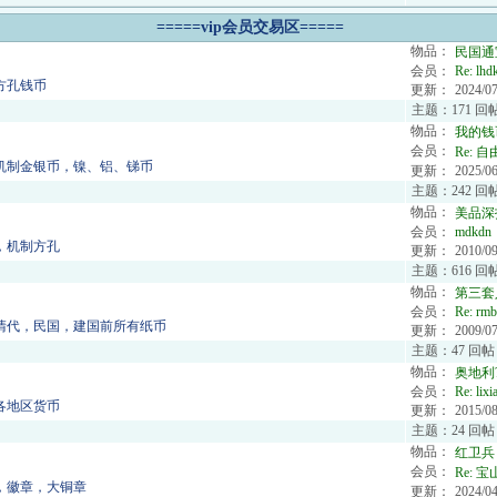
=====vip会员交易区=====
物品：
民国通
会员：
Re:
lhd
方孔钱币
更新：
2024/07
主题：171 回
物品：
我的钱
会员：
Re:
自
机制金银币，镍、铝、锑币
更新：
2025/06
主题：242 回帖
物品：
美品深
会员：
mdkdn
，机制方孔
更新：
2010/09
主题：616 回帖
物品：
第三套
会员：
Re:
rmb
清代，民国，建国前所有纸币
更新：
2009/07
主题：47 回帖
物品：
奥地利?
会员：
Re:
lixi
各地区货币
更新：
2015/08
主题：24 回帖
物品：
红卫兵
会员：
Re:
宝山
，徽章，大铜章
更新：
2024/04