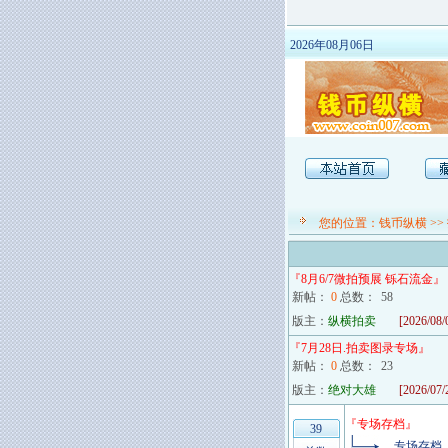
2026年08月06日
您的位置：
钱币纵横
>>
『
8月6/7微拍预展 铄石流金
』
新帖：
0
总数：
58
版主：
纵横拍卖
[2026/08/
『
7月28日.拍卖图录专场
』
新帖：
0
总数：
23
版主：
绝对大雄
[2026/07/
『
专场存档
』
39
专场存档