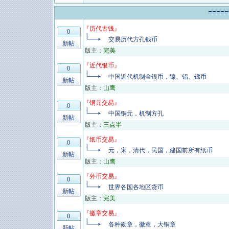
====
『
历代古钱
』
0
交易历代方孔钱币
新帖
版主：
完美
『
近代银币
』
0
中国近代机制金银币，镍、铝、锑币
新帖
版主：
山鹰
『
铜元交易
』
0
中国铜元，机制方孔
新帖
版主：
三点半
『
纸币交易
』
0
元，宋，清代，民国，建国前所有纸币
新帖
版主：
山鹰
『
外币交易
』
0
世界各国各地区货币
新帖
版主：
完美
『
徽章交易
』
0
各种勋章，徽章，大铜章
新帖