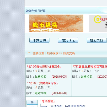
2026年08月07日
您的位置：
钱币纵横
>>
拍卖交易
==
『
8月6/7微拍预展 铄石流金
』
『
7月28日.纵横夏拍百万B场
新帖：
0
总数：
58
新帖：
1
总数：
1645
版主：
纵横拍卖
[2026/08/05]
版主：
纵横拍卖
[2026/0
『
7月28日.拍卖图录专场
』
新帖：
0
总数：
23
版主：
绝对大雄
[2026/07/28]
『
专场存档
』
39
专场存档，拍卖结束后存档