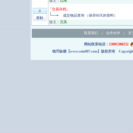
版主：
山鹰
『
交易存档
』
0
成交物品查询 （保存60天的资料）
新帖
版主：
完美
联系我们
|
合作伙伴
|
关
网站联系电话：
13091388252
钱币纵横【www.coin007.com】版权所有 Copyright＠2