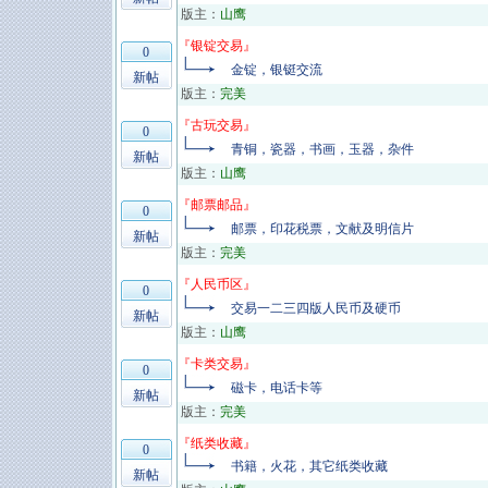
版主：
山鹰
『
银锭交易
』
0
金锭，银铤交流
新帖
版主：
完美
『
古玩交易
』
0
青铜，瓷器，书画，玉器，杂件
新帖
版主：
山鹰
『
邮票邮品
』
0
邮票，印花税票，文献及明信片
新帖
版主：
完美
『
人民币区
』
0
交易一二三四版人民币及硬币
新帖
版主：
山鹰
『
卡类交易
』
0
磁卡，电话卡等
新帖
版主：
完美
『
纸类收藏
』
0
书籍，火花，其它纸类收藏
新帖