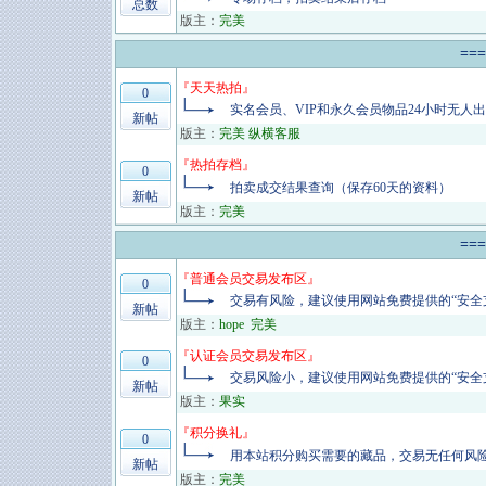
总数
版主：
完美
==
『
天天热拍
』
0
实名会员、VIP和永久会员物品24小时无人
新帖
版主：
完美 纵横客服
『
热拍存档
』
0
拍卖成交结果查询（保存60天的资料）
新帖
版主：
完美
==
『
普通会员交易发布区
』
0
交易有风险，建议使用网站免费提供的“安全
新帖
版主：
hope
完美
『
认证会员交易发布区
』
0
交易风险小，建议使用网站免费提供的“安全
新帖
版主：
果实
『
积分换礼
』
0
用本站积分购买需要的藏品，交易无任何风
新帖
版主：
完美