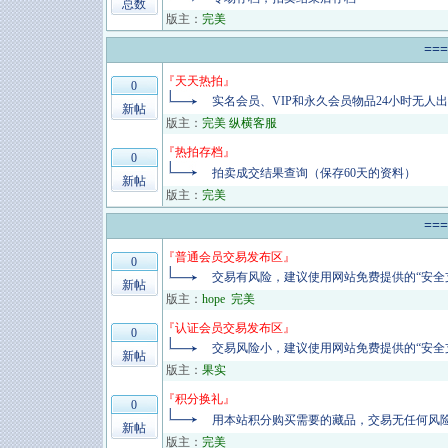
总数
版主：
完美
==
『
天天热拍
』
0
实名会员、VIP和永久会员物品24小时无人
新帖
版主：
完美 纵横客服
『
热拍存档
』
0
拍卖成交结果查询（保存60天的资料）
新帖
版主：
完美
==
『
普通会员交易发布区
』
0
交易有风险，建议使用网站免费提供的“安全
新帖
版主：
hope
完美
『
认证会员交易发布区
』
0
交易风险小，建议使用网站免费提供的“安全
新帖
版主：
果实
『
积分换礼
』
0
用本站积分购买需要的藏品，交易无任何风
新帖
版主：
完美