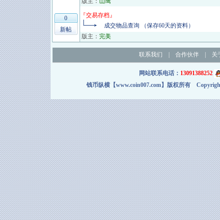
版主：
山鹰
『
交易存档
』
0
成交物品查询 （保存60天的资料）
新帖
版主：
完美
联系我们
|
合作伙伴
|
关
网站联系电话：
13091388252
钱币纵横【www.coin007.com】版权所有 Copyright＠2