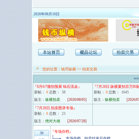
2026年08月10日
您的位置：
钱币纵横
>>
拍卖交易
==
『
8月6/7微拍预展 铄石流金
』
『
7月28日.纵横夏拍百万B场
新帖：
0
总数：
58
新帖：
0
总数：
1645
版主：
纵横拍卖
[2026/08/05]
版主：
纵横拍卖
[2026/0
『
7月28日.拍卖图录专场
』
新帖：
0
总数：
23
版主：
绝对大雄
[2026/07/28]
『
专场存档
』
39
专场存档，拍卖结束后存档