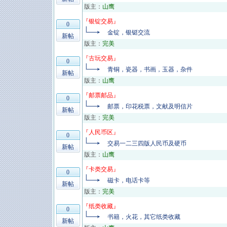
版主：
山鹰
『
银锭交易
』
0
金锭，银铤交流
新帖
版主：
完美
『
古玩交易
』
0
青铜，瓷器，书画，玉器，杂件
新帖
版主：
山鹰
『
邮票邮品
』
0
邮票，印花税票，文献及明信片
新帖
版主：
完美
『
人民币区
』
0
交易一二三四版人民币及硬币
新帖
版主：
山鹰
『
卡类交易
』
0
磁卡，电话卡等
新帖
版主：
完美
『
纸类收藏
』
0
书籍，火花，其它纸类收藏
新帖