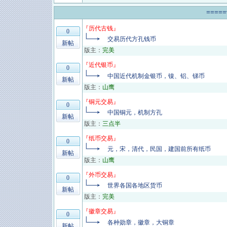
====
『
历代古钱
』
0
交易历代方孔钱币
新帖
版主：
完美
『
近代银币
』
0
中国近代机制金银币，镍、铝、锑币
新帖
版主：
山鹰
『
铜元交易
』
0
中国铜元，机制方孔
新帖
版主：
三点半
『
纸币交易
』
0
元，宋，清代，民国，建国前所有纸币
新帖
版主：
山鹰
『
外币交易
』
0
世界各国各地区货币
新帖
版主：
完美
『
徽章交易
』
0
各种勋章，徽章，大铜章
新帖