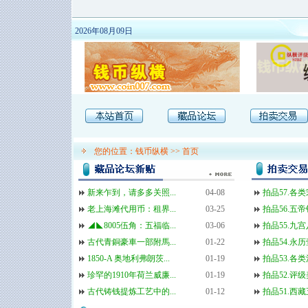
2026年08月09日
您的位置：
钱币纵横
>>
首页
新来乍到，请多多关照...
04-08
拍品57.各类宋
老上海滩代用币：租界...
03-25
拍品56.五帝
◢◣8005伍角：五福临...
03-06
拍品55.九
古代青銅豪車一部附馬...
01-22
拍品54.永
1850-A 奥地利弗朗茨...
01-19
拍品53.各类
珍罕的1910年荷兰威廉...
01-19
拍品52.评级
古代铸钱提炼工艺中的...
01-12
拍品51.西藏