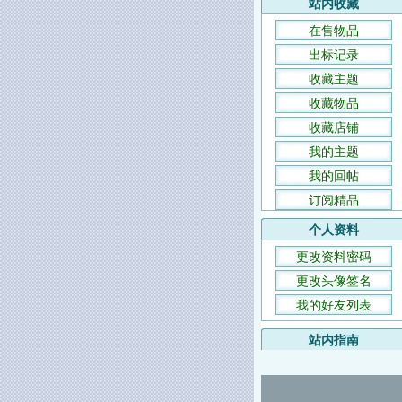
站内收藏
在售物品
出标记录
收藏主题
收藏物品
收藏店铺
我的主题
我的回帖
订阅精品
个人资料
更改资料密码
更改头像签名
我的好友列表
站内指南