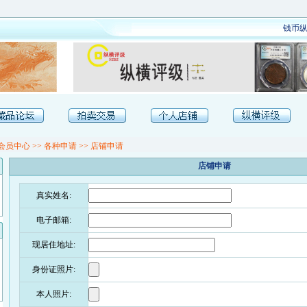
钱币纵
会员中心
>> 各种申请 >> 店铺申请
店铺申请
真实姓名:
电子邮箱:
现居住地址:
身份证照片:
本人照片: