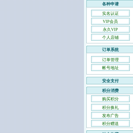
各种申请
实名认证
VIP会员
永久VIP
个人店铺
订单系统
订单管理
帐号地址
安全支付
积分消费
购买积分
积分换礼
发布广告
积分赠送