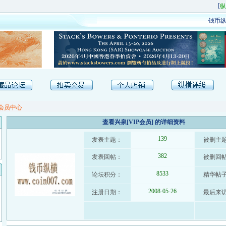
[
纵
钱币纵
会员中心
查看兴泉[VIP会员] 的详细资料
139
发表主题：
被删主
382
发表回帖：
被删回
8533
论坛积分：
精华帖
2008-05-26
注册日期：
最后来