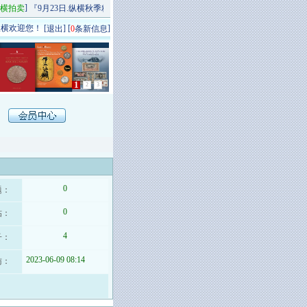
]
[
]
横拍卖
『9月23日.纵横秋季精品场P场』 今日上新！
纵横拍卖
9月20日.纵横秋季杂
横欢迎您！ [
] [
]
退出
0
条新信息
1
2
3
0
题：
0
帖：
4
子：
2023-06-09 08:14
访：