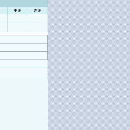
中评
差评