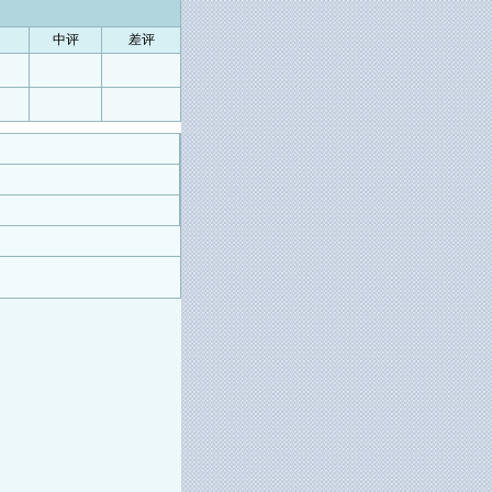
中评
差评