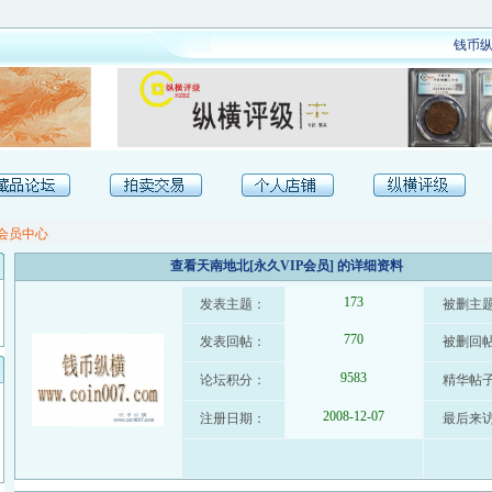
钱币纵
会员中心
查看天南地北[永久VIP会员] 的详细资料
173
发表主题：
被删主
770
发表回帖：
被删回
9583
论坛积分：
精华帖
2008-12-07
注册日期：
最后来