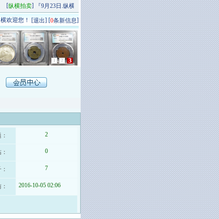
[
]
[
]
纵横拍卖
『9月23日.纵横秋季精品场P场』 今日上新！
纵横拍卖
9月20日.纵横
横欢迎您！ [
] [
]
退出
0
条新信息
1
2
3
2
题：
0
帖：
7
子：
2016-10-05 02:06
访：