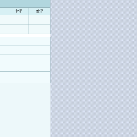
中评
差评