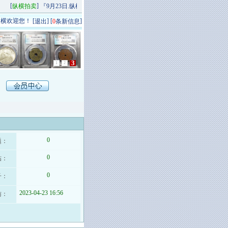
[
]
[
]
纵横拍卖
『9月23日.纵横秋季精品场P场』 今日上新！
纵横拍卖
9月20日.纵
横欢迎您！ [
] [
]
退出
0
条新信息
3
1
2
0
题：
0
帖：
0
子：
2023-04-23 16:56
访：