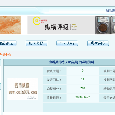
钱币纵
会员中心
查看莫扎特[VIP会员] 的详细资料
0
发表主题：
被删主
11
发表回帖：
被删回
210
论坛积分：
精华帖
2008-06-27
注册日期：
最后来