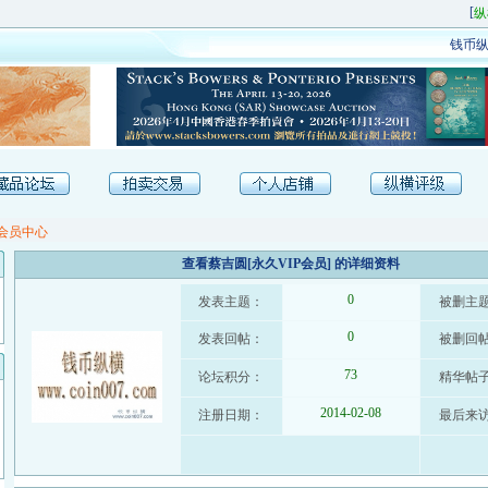
[
纵
钱币纵
会员中心
查看蔡吉圆[永久VIP会员] 的详细资料
0
发表主题：
被删主
0
发表回帖：
被删回
73
论坛积分：
精华帖
2014-02-08
注册日期：
最后来