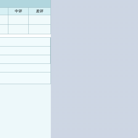
中评
差评