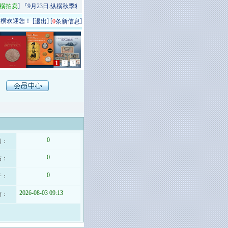
]
[
]
横拍卖
『9月23日.纵横秋季精品场P场』 今日上新！
纵横拍卖
9月20日.纵横秋季杂
横欢迎您！ [
] [
]
退出
0
条新信息
1
2
3
0
题：
0
帖：
0
子：
2026-08-03 09:13
访：