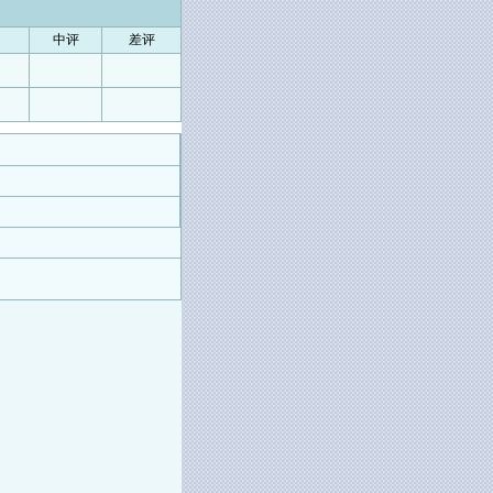
中评
差评