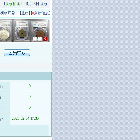
[
]
[
]
纵横拍卖
『9月23日.纵横秋季精品场P场』 今日上新！
纵横拍卖
9月20日.纵横
横欢迎您！ [
] [
]
退出
0
条新信息
1
2
3
0
题：
0
帖：
0
子：
2023-02-04 17:36
访：