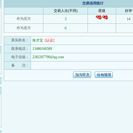
交易信用统计
交易人次(不同)
星级
好评
作为买方
3
14
作为卖方
0
真实姓名：
朱才宝
[认证]
联系电话：
13486166589
电子信箱：
2282267790@qq.com
备 注：