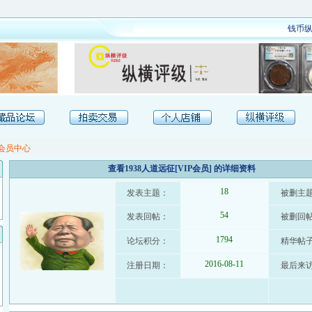
钱币纵
会员中心
查看1938人道远征[VIP会员] 的详细资料
18
发表主题：
被删主
54
发表回帖：
被删回
1794
论坛积分：
精华帖
2016-08-11
注册日期：
最后来