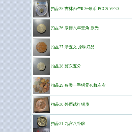
拍品25.吉林丙午0.36银币 PCGS VF30
拍品26.康德六年壹角 原光
拍品27.浙五文 原味好品
拍品28.冀东五分
拍品29.各类一手铜元46枚左右
拍品30.外币试打铜质
拍品31.九宫八卦牌