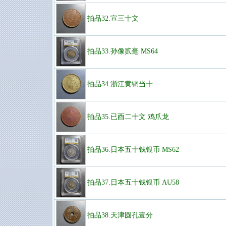
拍品32.宣三十文
拍品33.孙像贰毫 MS64
拍品34.浙江黄铜当十
拍品35.已酉二十文 鸡爪龙
拍品36.日本五十钱银币 MS62
拍品37.日本五十钱银币 AU58
拍品38.天津圆孔壹分