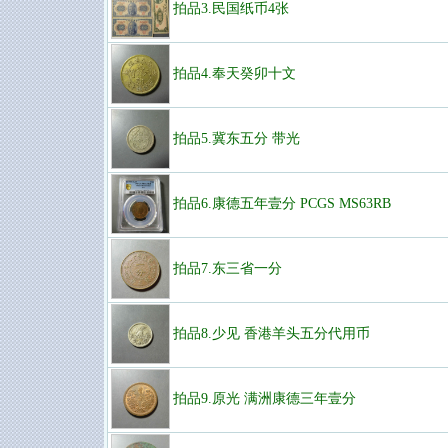
拍品3.民国纸币4张
拍品4.奉天癸卯十文
拍品5.冀东五分 带光
拍品6.康德五年壹分 PCGS MS63RB
拍品7.东三省一分
拍品8.少见 香港羊头五分代用币
拍品9.原光 满洲康德三年壹分