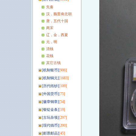
先秦
汉，魏晋南北朝
唐，五代十国
两宋
辽，金，西夏
元，明
清钱
花钱
其它古钱
[
机制银币
]
[906]
[
机制铜元
]
[1683]
[
历代纸钞
]
[109]
[
外国货币
]
[75]
[
徽章铜章
]
[54]
[
银锭金条
]
[19]
[
古玩杂项
]
[297]
[
现代钱币
]
[200]
[
邮票邮品
]
[45]