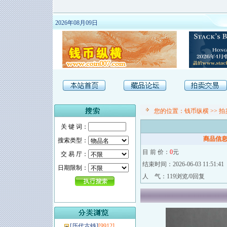
2026年08月09日
您的位置：
钱币纵横
>>
拍
关 键 词：
商品信
搜索类型：
目 前 价：
0
元
交 易 厅：
结束时间：2026-06-03 11:51:41
日期限制：
人 气：119浏览/0回复
[
历代古钱
]
[9912]