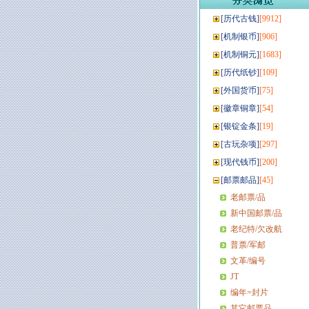
[
历代古钱
]
[9912]
[
机制银币
]
[906]
[
机制铜元
]
[1683]
[
历代纸钞
]
[109]
[
外国货币
]
[75]
[
徽章铜章
]
[54]
[
银锭金条
]
[19]
[
古玩杂项
]
[297]
[
现代钱币
]
[200]
[
邮票邮品
]
[45]
老邮票/品
新中国邮票/品
老纪特/欠改航
普票/军邮
文革/编号
JT
编年=封片
其它邮票品