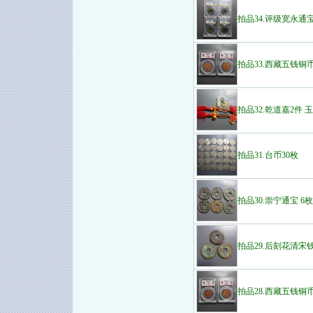
拍品34.评级宽永通宝
拍品33.西藏五钱铜
拍品32.乾道嘉2件 
拍品31.台币30枚
拍品30.崇宁通宝 6枚
拍品29.后刻花清宋钱
拍品28.西藏五钱铜