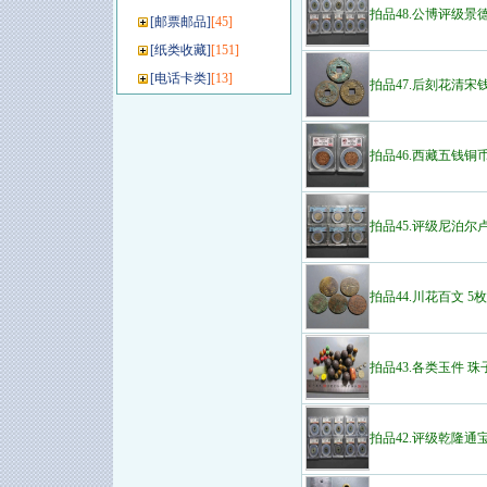
拍品48.公博评级景德
[
邮票邮品
]
[45]
[
纸类收藏
]
[151]
[
电话卡类
]
[13]
拍品47.后刻花清宋钱
拍品46.西藏五钱铜
拍品45.评级尼泊尔卢
拍品44.川花百文 5枚
拍品43.各类玉件 珠
拍品42.评级乾隆通宝