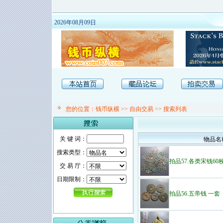
2026年08月09日
您的位置：
钱币纵横
>>
自由交易
>> 搜索列表
关 键 词：
物品名
搜索类型：
拍品57.各类宋钱60
交 易 厅：
日期限制：
拍品56.五帝钱 一套