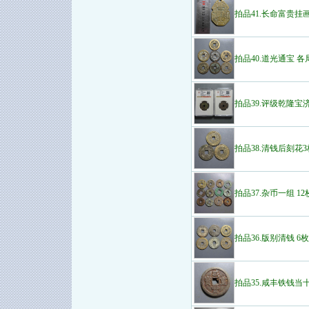
拍品41.长命富贵挂画
拍品40.道光通宝 各
拍品39.评级乾隆宝济
拍品38.清钱后刻花3
拍品37.杂币一组 12
拍品36.版别清钱 6
拍品35.咸丰铁钱当