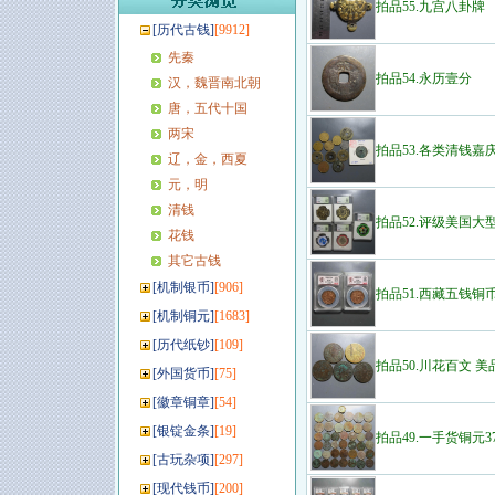
拍品55.九宫八卦牌
[
历代古钱
]
[9912]
先秦
拍品54.永历壹分
汉，魏晋南北朝
唐，五代十国
两宋
拍品53.各类清钱嘉庆
辽，金，西夏
元，明
清钱
拍品52.评级美国大
花钱
其它古钱
[
机制银币
]
[906]
拍品51.西藏五钱铜
[
机制铜元
]
[1683]
[
历代纸钞
]
[109]
拍品50.川花百文 美
[
外国货币
]
[75]
[
徽章铜章
]
[54]
[
银锭金条
]
[19]
拍品49.一手货铜元3
[
古玩杂项
]
[297]
[
现代钱币
]
[200]