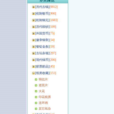
[
历代古钱
]
[9912]
[
机制银币
]
[906]
[
机制铜元
]
[1683]
[
历代纸钞
]
[109]
[
外国货币
]
[75]
[
徽章铜章
]
[54]
[
银锭金条
]
[19]
[
古玩杂项
]
[297]
[
现代钱币
]
[200]
[
邮票邮品
]
[45]
[
纸类收藏
]
[151]
明信片
老照片
火花
印花税票
连环画
其它纸杂