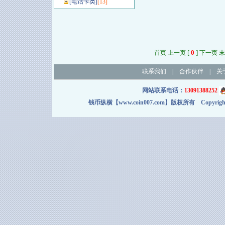
[
电话卡类
]
[13]
[
0
]
首页 上一页
下一页 末
联系我们
|
合作伙伴
|
关
网站联系电话：
13091388252
钱币纵横【www.coin007.com】版权所有 Copyright＠2