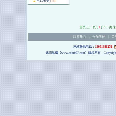
[
电话卡类
]
[13]
[
1
]
首页 上一页
下一页 末
联系我们
|
合作伙伴
|
关
网站联系电话：
13091388252
钱币纵横【www.coin007.com】版权所有 Copyright＠2