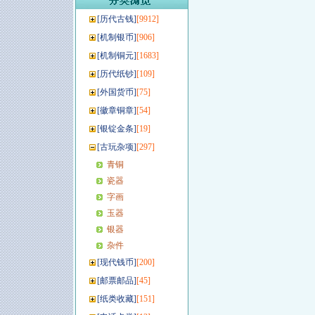
[
历代古钱
]
[9912]
[
机制银币
]
[906]
[
机制铜元
]
[1683]
[
历代纸钞
]
[109]
[
外国货币
]
[75]
[
徽章铜章
]
[54]
[
银锭金条
]
[19]
[
古玩杂项
]
[297]
青铜
瓷器
字画
玉器
银器
杂件
[
现代钱币
]
[200]
[
邮票邮品
]
[45]
[
纸类收藏
]
[151]