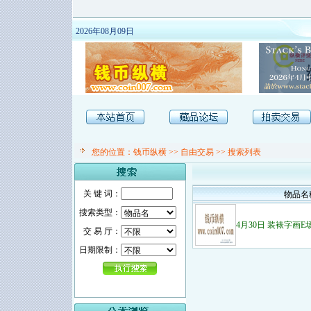
2026年08月09日
您的位置：
钱币纵横
>>
自由交易
>> 搜索列表
关 键 词：
物品名
搜索类型：
4月30日 装裱字画E
交 易 厅：
日期限制：