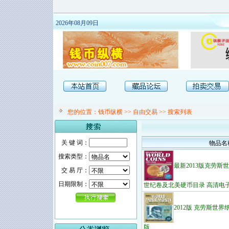
2026年08月09日
您的位置：
钱币纵横
>>
自由交易
>> 搜索列表
关 键 词：
物品名
搜索类型：
最新2013版克劳斯
交 易 厅：
日期限制：
世纪卷及北美硬币目录 高清电
2012版 克劳斯世界纸币目
版