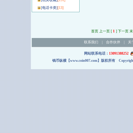
[
纸类收藏
]
[151]
[
电话卡类
]
[13]
[
1
]
首页 上一页
下一页 末
联系我们
|
合作伙伴
|
关
网站联系电话：
13091388252
钱币纵横【www.coin007.com】版权所有 Copyright＠2