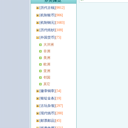
[
历代古钱
]
[9912]
[
机制银币
]
[906]
[
机制铜元
]
[1683]
[
历代纸钞
]
[109]
[
外国货币
]
[75]
大洋洲
非洲
美洲
欧洲
亚洲
邻国
其它
[
徽章铜章
]
[54]
[
银锭金条
]
[19]
[
古玩杂项
]
[297]
[
现代钱币
]
[200]
[
邮票邮品
]
[45]