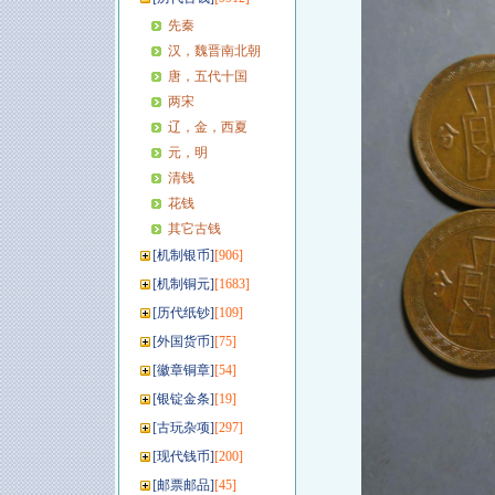
先秦
汉，魏晋南北朝
唐，五代十国
两宋
辽，金，西夏
元，明
清钱
花钱
其它古钱
[
机制银币
]
[906]
[
机制铜元
]
[1683]
[
历代纸钞
]
[109]
[
外国货币
]
[75]
[
徽章铜章
]
[54]
[
银锭金条
]
[19]
[
古玩杂项
]
[297]
[
现代钱币
]
[200]
[
邮票邮品
]
[45]