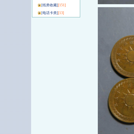
[
纸类收藏
]
[151]
[
电话卡类
]
[13]