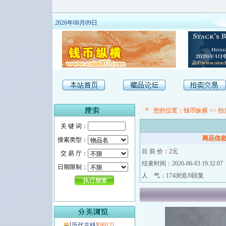
2026年08月09日
您的位置：
钱币纵横
>>
拍
关 键 词：
商品信
搜索类型：
目 前 价：
2
元
交 易 厅：
结束时间：2026-06-03 19:32:07
日期限制：
人 气：174浏览/0回复
[
历代古钱
]
[9912]