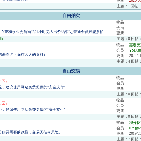
更新：
2026-0
主题：
回帖
=====自由拍卖=====
物品：
会员：
、VIP和永久会员物品24小时无人出价结束制,普通会员只能参拍
更新：
服
主题：0 回帖：
物品：
嘉定元
会员：
YSL88
结果查询（保存60天的资料）
更新：
2024/01
主题：4 回帖：
=====自由交易=====
物品：
布区
』
会员：
险，建议使用网站免费提供的“安全支付”
更新：
主题：0 回帖：
物品：
布区
』
会员：
小，建议使用网站免费提供的“安全支付”
更新：
主题：0 回帖：
物品：
积分换
会员：
Re:
jgs
分购买需要的藏品，交易无任何风险。
更新：
2019/03
主题：7 回帖：