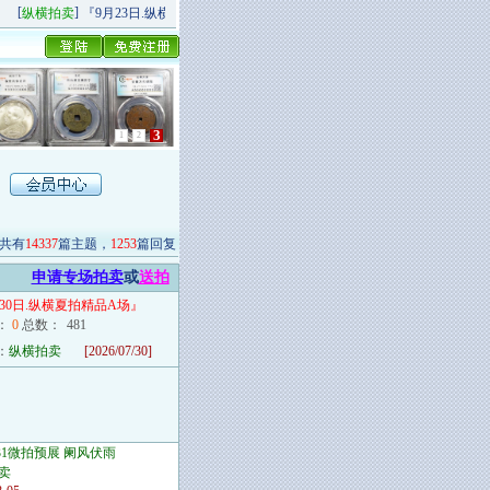
[
]
[
]
纵横拍卖
『9月23日.纵横秋季精品场P场』 今日上新！
纵横拍卖
9月20日.纵横
1
2
3
共有
14337
篇主题，
1253
篇回复
申请专场拍卖
或
送拍
月30日.纵横夏拍精品A场
』
：
0
总数：
481
：
纵横拍卖
[2026/07/30]
/31微拍预展 阑风伏雨
卖