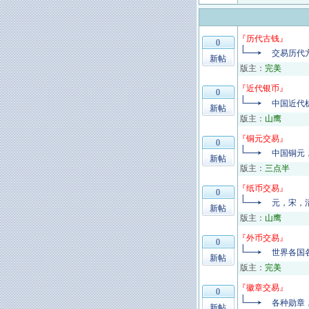
『
历代古钱
』
0
交易历代
新帖
版主：
完美
『
近代银币
』
0
中国近代
新帖
版主：
山鹰
『
铜元交易
』
0
中国铜元
新帖
版主：
三点半
『
纸币交易
』
0
元，宋，
新帖
版主：
山鹰
『
外币交易
』
0
世界各国
新帖
版主：
完美
『
徽章交易
』
0
各种勋章
新帖