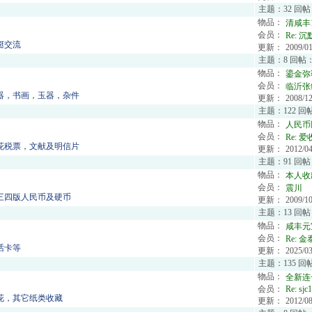
主题：32 回帖
物品：
清咸丰
会员：
Re:
沉
铤交流
更新：
2009/01
主题：8 回帖：
物品：
鎏金弥
会员：
临沂张
器，书画，玉器，杂件
更新：
2008/12
主题：122 回
物品：
人民币
会员：
Re:
爱
花税票，文献及明信片
更新：
2012/04
主题：91 回帖
物品：
本人收
会员：
震川
三四版人民币及硬币
更新：
2009/10
主题：13 回帖
物品：
咸丰元
会员：
Re:
金
话卡等
更新：
2025/03
主题：135 回
物品：
全新连号
会员：
Re:
sjc
花，其它纸类收藏
更新：
2012/08