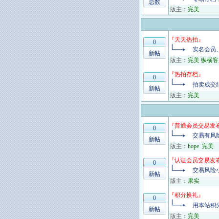
总数
版主：
完美
『
天天热拍
』
0
实名会员
新帖
版主：
完美 纵横客
『
热拍存档
』
0
拍卖成交
新帖
版主：
完美
『
普通会员交易发
0
交易有风
新帖
版主：
hope
完美
『
认证会员交易发
0
交易风险
新帖
版主：
果实
『
积分换礼
』
0
用本站积
新帖
版主：
完美