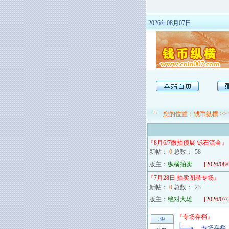
2026年08月07日
您的位置：
钱币纵横
>>
『
8月6/7微拍预展 铄石流金
』
新帖：
0
总数：
58
版主：
纵横拍卖
[2026/08/
『
7月28日.拍卖图录专场
』
新帖：
0
总数：
23
版主：
绝对大雄
[2026/07/
『
专场存档
』
39
专场存档