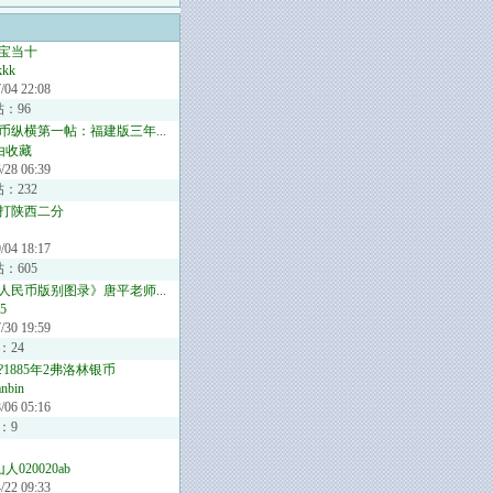
宝当十
kkk
/04 22:08
帖：96
币纵横第一帖：福建版三年...
由收藏
/28 06:39
：232
打陕西二分
/04 18:17
：605
人民币版别图录》唐平老师...
5
/30 19:59
：24
1885年2弗洛林银币
anbin
/06 05:16
：9
人020020ab
/22 09:33