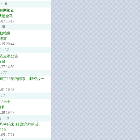
：18
10两银锭
默是金马
/07 13:17
18
勒站像
维富
/15 20:44
帖：12
区交易公告
收藏
/27 14:59
：77
藏了15年的邮票、邮资片一...
/01 16:58
：7
宝当千
泰和
/29 19:47
帖：19
密码未 刮 漂亮的暗荧...
1116
/05 17:21