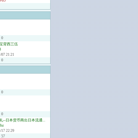
8-05
：
0
宝背西三伍
8
/07 21:21
0
0
0
礼--日本货币商出日本流通...
dbz
/17 22:29
57