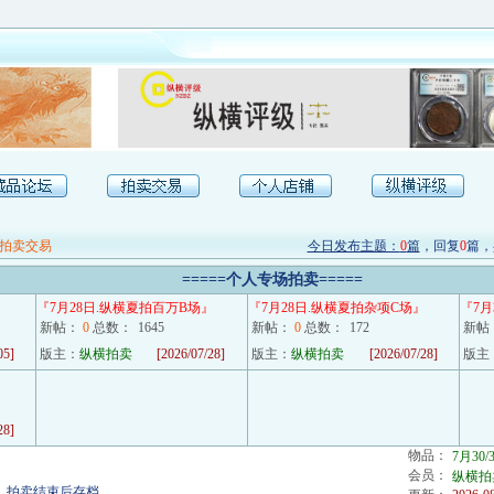
拍卖交易
今日发布主题：
0
篇
，回复
0
篇，
=====
个人专场拍卖
=====
『
7月28日.纵横夏拍百万B场
』
『
7月28日.纵横夏拍杂项C场
』
『
7
新帖：
0
总数：
1645
新帖：
0
总数：
172
新帖
05]
版主：
纵横拍卖
[2026/07/28]
版主：
纵横拍卖
[2026/07/28]
版主
28]
物品：
7月30
会员：
纵横拍
，拍卖结束后存档