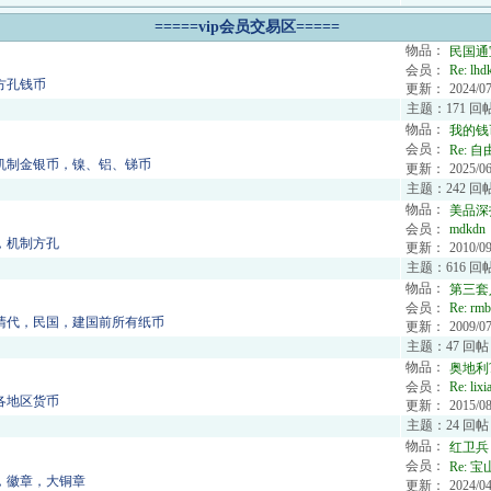
=====vip会员交易区=====
物品：
民国通
会员：
Re:
lhd
方孔钱币
更新：
2024/07
主题：171 回
物品：
我的钱
会员：
Re:
自
机制金银币，镍、铝、锑币
更新：
2025/06
主题：242 回帖
物品：
美品深
会员：
mdkdn
，机制方孔
更新：
2010/09
主题：616 回帖
物品：
第三套
会员：
Re:
rmb
清代，民国，建国前所有纸币
更新：
2009/07
主题：47 回帖
物品：
奥地利?
会员：
Re:
lixi
各地区货币
更新：
2015/08
主题：24 回帖
物品：
红卫兵
会员：
Re:
宝山
，徽章，大铜章
更新：
2024/04