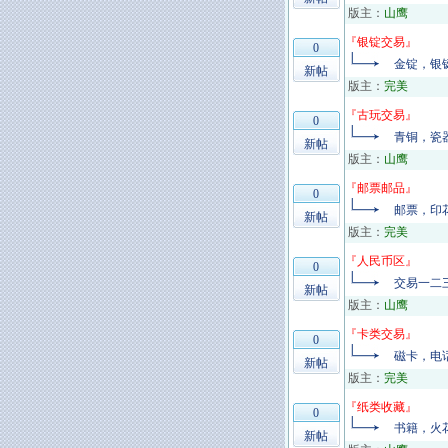
版主：
山鹰
『
银锭交易
』
0
金锭，银
新帖
版主：
完美
『
古玩交易
』
0
青铜，瓷
新帖
版主：
山鹰
『
邮票邮品
』
0
邮票，印
新帖
版主：
完美
『
人民币区
』
0
交易一二
新帖
版主：
山鹰
『
卡类交易
』
0
磁卡，电
新帖
版主：
完美
『
纸类收藏
』
0
书籍，火
新帖