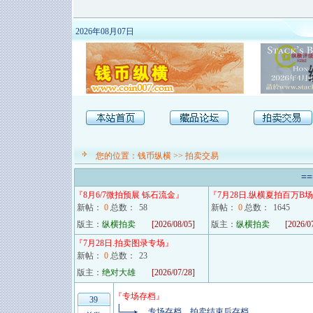
2026年08月07日
您的位置：
钱币纵横
>>
拍卖交易
==
『
8月6/7微拍预展 铄石流金
』
『
7月28日.纵横夏拍百万B场
新帖：
0
总数：
58
新帖：
0
总数：
1645
版主：
纵横拍卖
[2026/08/05]
版主：
纵横拍卖
[2026/0
『
7月28日.拍卖图录专场
』
新帖：
0
总数：
23
版主：
绝对大雄
[2026/07/28]
『
专场存档
』
39
专场存档，拍卖结束后存档