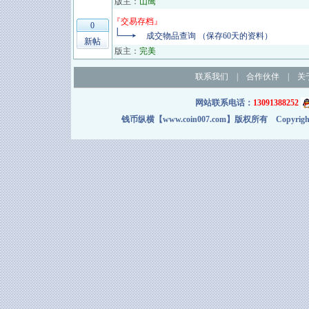
版主：
山鹰
『
交易存档
』
0
成交物品查询 （保存60天的资料）
新帖
版主：
完美
联系我们
|
合作伙伴
|
关
网站联系电话：
13091388252
钱币纵横【www.coin007.com】版权所有 Copyright＠2