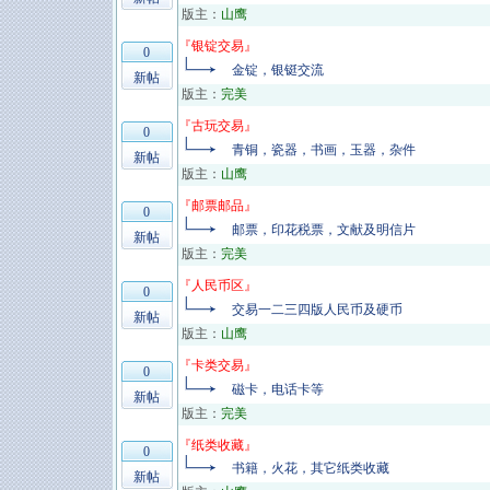
版主：
山鹰
『
银锭交易
』
0
金锭，银铤交流
新帖
版主：
完美
『
古玩交易
』
0
青铜，瓷器，书画，玉器，杂件
新帖
版主：
山鹰
『
邮票邮品
』
0
邮票，印花税票，文献及明信片
新帖
版主：
完美
『
人民币区
』
0
交易一二三四版人民币及硬币
新帖
版主：
山鹰
『
卡类交易
』
0
磁卡，电话卡等
新帖
版主：
完美
『
纸类收藏
』
0
书籍，火花，其它纸类收藏
新帖