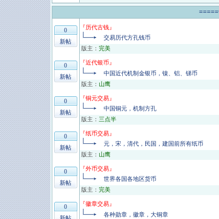
====
『
历代古钱
』
0
交易历代方孔钱币
新帖
版主：
完美
『
近代银币
』
0
中国近代机制金银币，镍、铝、锑币
新帖
版主：
山鹰
『
铜元交易
』
0
中国铜元，机制方孔
新帖
版主：
三点半
『
纸币交易
』
0
元，宋，清代，民国，建国前所有纸币
新帖
版主：
山鹰
『
外币交易
』
0
世界各国各地区货币
新帖
版主：
完美
『
徽章交易
』
0
各种勋章，徽章，大铜章
新帖