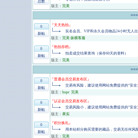
总数
版主：
完美
==
『
天天热拍
』
0
实名会员、VIP和永久会员物品24小时无人
新帖
版主：
完美 纵横客服
『
热拍存档
』
0
拍卖成交结果查询（保存60天的资料）
新帖
版主：
完美
==
『
普通会员交易发布区
』
0
交易有风险，建议使用网站免费提供的“安全
新帖
版主：
hope
完美
『
认证会员交易发布区
』
0
交易风险小，建议使用网站免费提供的“安全
新帖
版主：
果实
『
积分换礼
』
0
用本站积分购买需要的藏品，交易无任何风
新帖
版主：
完美