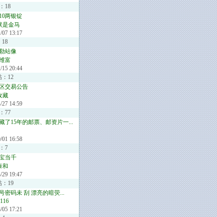
：18
10两银锭
默是金马
/07 13:17
18
勒站像
维富
/15 20:44
帖：12
区交易公告
收藏
/27 14:59
：77
藏了15年的邮票、邮资片一...
/01 16:58
：7
宝当千
泰和
/29 19:47
帖：19
密码未 刮 漂亮的暗荧...
1116
/05 17:21