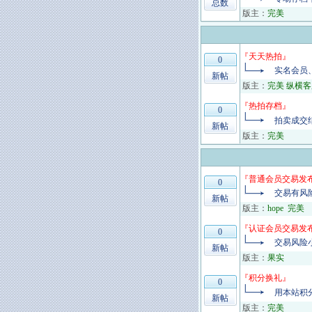
总数
版主：
完美
『
天天热拍
』
0
实名会员
新帖
版主：
完美 纵横客
『
热拍存档
』
0
拍卖成交
新帖
版主：
完美
『
普通会员交易发
0
交易有风
新帖
版主：
hope
完美
『
认证会员交易发
0
交易风险
新帖
版主：
果实
『
积分换礼
』
0
用本站积
新帖
版主：
完美