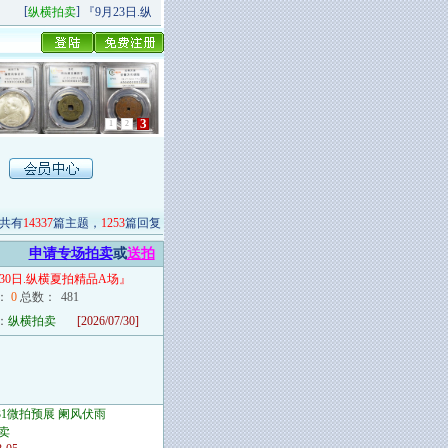
[
]
[
]
纵横拍卖
『9月23日.纵横秋季精品场P场』 今日上新！
纵横拍卖
9月20日.纵
3
1
2
共有
14337
篇主题，
1253
篇回复
申请专场拍卖
或
送拍
月30日.纵横夏拍精品A场
』
：
0
总数：
481
：
纵横拍卖
[2026/07/30]
/31微拍预展 阑风伏雨
卖