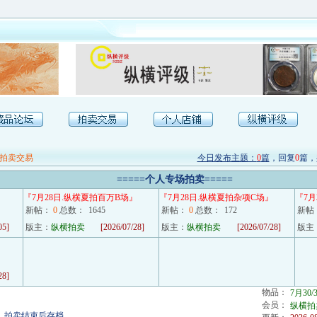
拍卖交易
今日发布主题：
0
篇
，回复
0
篇，
=====
个人专场拍卖
=====
『
7月28日.纵横夏拍百万B场
』
『
7月28日.纵横夏拍杂项C场
』
『
7
新帖：
0
总数：
1645
新帖：
0
总数：
172
新帖
05]
版主：
纵横拍卖
[2026/07/28]
版主：
纵横拍卖
[2026/07/28]
版主
28]
物品：
7月30
会员：
纵横拍
，拍卖结束后存档