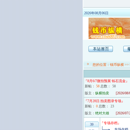
2026年08月06日
您的位置：
钱币纵横
>>
『
8月6/7微拍预展 铄石流金
』
新帖：
58
总数：
58
版主：
纵横拍卖
[2026/08/
『
7月28日.拍卖图录专场
』
新帖：
0
总数：
23
版主：
绝对大雄
[2026/07/
『
专场存档
』
39
专场存档