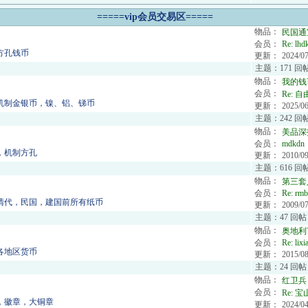
=====vip会员交易区=====
物品：
民国通
会员：
Re:
lhd
方孔钱币
更新：
2024/07
主题：171 回
物品：
我的钱
会员：
Re:
自
机制金银币，镍、铝、锑币
更新：
2025/06
主题：242 回帖
物品：
美品深
会员：
mdkdn
，机制方孔
更新：
2010/09
主题：616 回帖
物品：
第三套
会员：
Re:
rmb
清代，民国，建国前所有纸币
更新：
2009/07
主题：47 回帖
物品：
奥地利?
会员：
Re:
lixi
各地区货币
更新：
2015/08
主题：24 回帖
物品：
红卫兵
会员：
Re:
宝山
，徽章，大铜章
更新：
2024/04