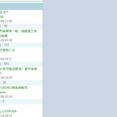
宝当十
kkk
/04 22:08
帖：96
币纵横第一帖：福建版三年...
由收藏
/28 06:39
：232
打陕西二分
/04 18:17
：605
人民币版别图录》唐平老师...
5
/30 19:59
：24
1885年2弗洛林银币
anbin
/06 05:16
：9
人020020ab
/22 09:33