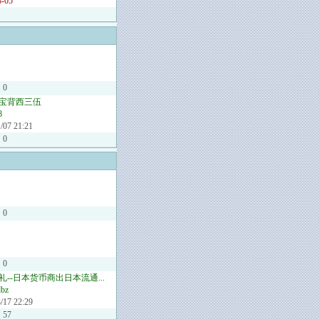
8-05
：
0
宝背西三伍
8
/07 21:21
0
0
0
礼--日本货币商出日本流通...
dbz
/17 22:29
57