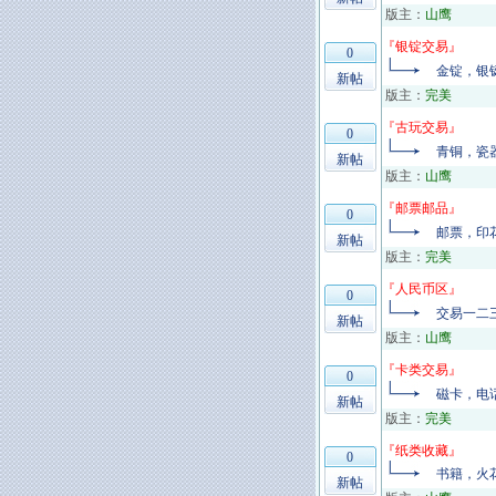
版主：
山鹰
『
银锭交易
』
0
金锭，银
新帖
版主：
完美
『
古玩交易
』
0
青铜，瓷
新帖
版主：
山鹰
『
邮票邮品
』
0
邮票，印
新帖
版主：
完美
『
人民币区
』
0
交易一二
新帖
版主：
山鹰
『
卡类交易
』
0
磁卡，电
新帖
版主：
完美
『
纸类收藏
』
0
书籍，火
新帖