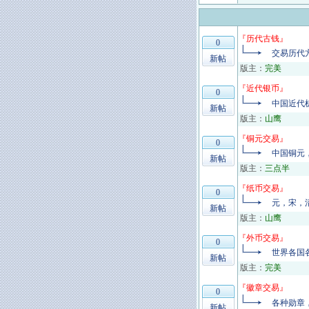
『
历代古钱
』
0
交易历代
新帖
版主：
完美
『
近代银币
』
0
中国近代
新帖
版主：
山鹰
『
铜元交易
』
0
中国铜元
新帖
版主：
三点半
『
纸币交易
』
0
元，宋，
新帖
版主：
山鹰
『
外币交易
』
0
世界各国
新帖
版主：
完美
『
徽章交易
』
0
各种勋章
新帖