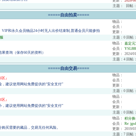
更新：
2026-0
主题：
回帖
=====自由拍卖=====
物品：
会员：
、VIP和永久会员物品24小时无人出价结束制,普通会员只能参拍
更新：
服
主题：0 回帖：
物品：
嘉定元
会员：
YSL88
结果查询（保存60天的资料）
更新：
2024/01
主题：4 回帖：
=====自由交易=====
物品：
布区
』
会员：
险，建议使用网站免费提供的“安全支付”
更新：
主题：0 回帖：
物品：
布区
』
会员：
小，建议使用网站免费提供的“安全支付”
更新：
主题：0 回帖：
物品：
积分换
会员：
Re:
jgs
分购买需要的藏品，交易无任何风险。
更新：
2019/03
主题：7 回帖：