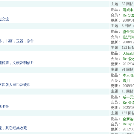
主题：32 回帖
物品：
清咸丰
会员：
Re:
沉
铤交流
更新：
2009/01
主题：8 回帖：
物品：
鎏金弥
会员：
临沂张
器，书画，玉器，杂件
更新：
2008/12
主题：122 回
物品：
人民币
会员：
Re:
爱
花税票，文献及明信片
更新：
2012/04
主题：91 回帖
物品：
本人收
会员：
震川
三四版人民币及硬币
更新：
2009/10
主题：13 回帖
物品：
咸丰元
会员：
Re:
金
话卡等
更新：
2025/03
主题：135 回
物品：
全新连号
会员：
Re:
sjc
花，其它纸类收藏
更新：
2012/08