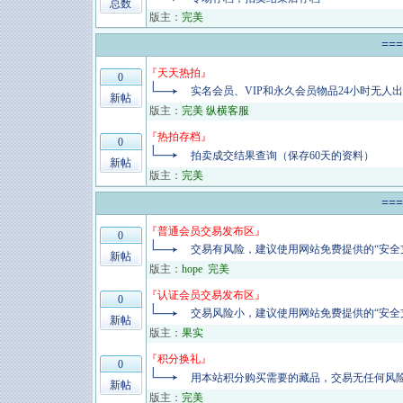
总数
版主：
完美
==
『
天天热拍
』
0
实名会员、VIP和永久会员物品24小时无人
新帖
版主：
完美 纵横客服
『
热拍存档
』
0
拍卖成交结果查询（保存60天的资料）
新帖
版主：
完美
==
『
普通会员交易发布区
』
0
交易有风险，建议使用网站免费提供的“安全
新帖
版主：
hope
完美
『
认证会员交易发布区
』
0
交易风险小，建议使用网站免费提供的“安全
新帖
版主：
果实
『
积分换礼
』
0
用本站积分购买需要的藏品，交易无任何风
新帖
版主：
完美