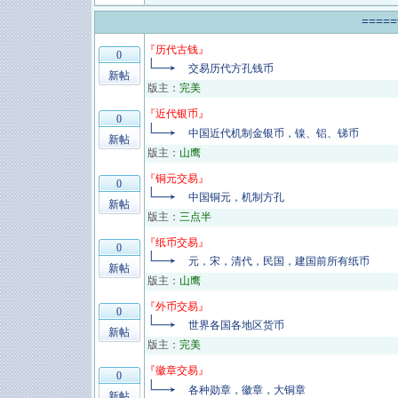
====
『
历代古钱
』
0
交易历代方孔钱币
新帖
版主：
完美
『
近代银币
』
0
中国近代机制金银币，镍、铝、锑币
新帖
版主：
山鹰
『
铜元交易
』
0
中国铜元，机制方孔
新帖
版主：
三点半
『
纸币交易
』
0
元，宋，清代，民国，建国前所有纸币
新帖
版主：
山鹰
『
外币交易
』
0
世界各国各地区货币
新帖
版主：
完美
『
徽章交易
』
0
各种勋章，徽章，大铜章
新帖