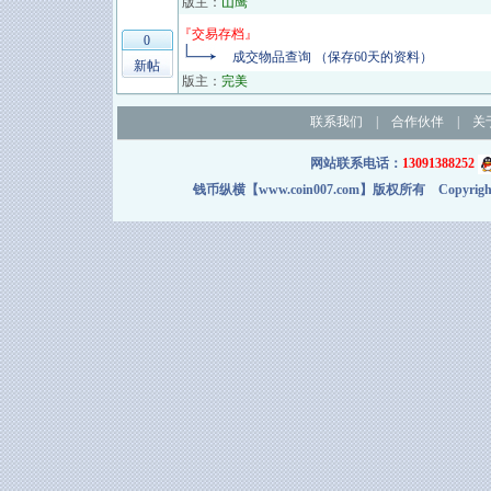
版主：
山鹰
『
交易存档
』
0
成交物品查询 （保存60天的资料）
新帖
版主：
完美
联系我们
|
合作伙伴
|
关
网站联系电话：
13091388252
钱币纵横【www.coin007.com】版权所有 Copyright＠2