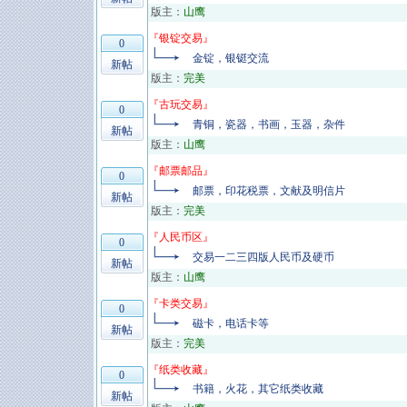
版主：
山鹰
『
银锭交易
』
0
金锭，银铤交流
新帖
版主：
完美
『
古玩交易
』
0
青铜，瓷器，书画，玉器，杂件
新帖
版主：
山鹰
『
邮票邮品
』
0
邮票，印花税票，文献及明信片
新帖
版主：
完美
『
人民币区
』
0
交易一二三四版人民币及硬币
新帖
版主：
山鹰
『
卡类交易
』
0
磁卡，电话卡等
新帖
版主：
完美
『
纸类收藏
』
0
书籍，火花，其它纸类收藏
新帖