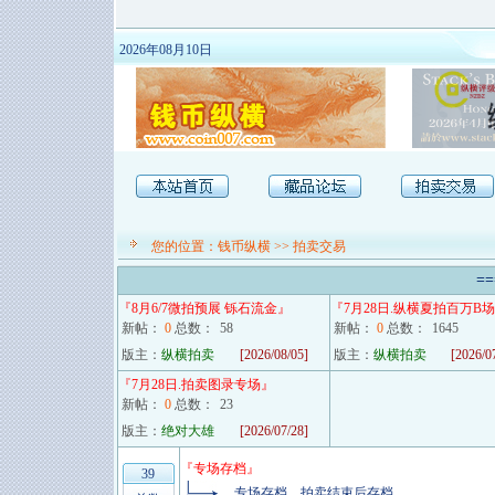
2026年08月10日
您的位置：
钱币纵横
>>
拍卖交易
==
『
8月6/7微拍预展 铄石流金
』
『
7月28日.纵横夏拍百万B场
新帖：
0
总数：
58
新帖：
0
总数：
1645
版主：
纵横拍卖
[2026/08/05]
版主：
纵横拍卖
[2026/0
『
7月28日.拍卖图录专场
』
新帖：
0
总数：
23
版主：
绝对大雄
[2026/07/28]
『
专场存档
』
39
专场存档，拍卖结束后存档