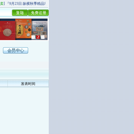
]
[
]
卖
『9月23日.纵横秋季精品场P场』 今日上新！
纵横拍卖
9月20日.纵横秋季杂项专
2
1
3
发表时间