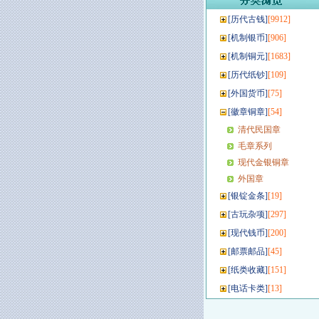
[
历代古钱
]
[9912]
[
机制银币
]
[906]
[
机制铜元
]
[1683]
[
历代纸钞
]
[109]
[
外国货币
]
[75]
[
徽章铜章
]
[54]
清代民国章
毛章系列
现代金银铜章
外国章
[
银锭金条
]
[19]
[
古玩杂项
]
[297]
[
现代钱币
]
[200]
[
邮票邮品
]
[45]
[
纸类收藏
]
[151]
[
电话卡类
]
[13]