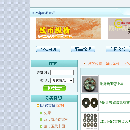
2026年08月08日
您的位置：
钱币纵横
>>
个
关键词：
类型：
景德元宝背上星
260 北宋靖康元寶
[
历代古钱
]
[370]
先秦
汉，魏晋南北朝
0217 宋代古錢130
唐，五代十国