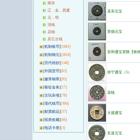
两宋
辽，金，西夏
圣宋元宝
元，明
清钱
景德元宝
花钱
其它古钱
[
机制银币
]
[1081]
宣和通宝背陕【铁
[
机制铜元
]
[2818]
[
历代纸钞
]
[148]
[
外国货币
]
[83]
崇宁通宝（5）
[
徽章铜章
]
[93]
[
银锭金条
]
[17]
花钱
[
古玩杂项
]
[78]
[
现代钱币
]
[306]
[
邮票邮品
]
[37]
大观通宝
[
纸类收藏
]
[66]
[
电话卡类
]
[3]
至道元宝