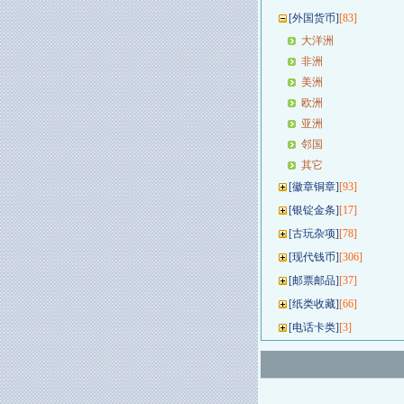
[
外国货币
]
[83]
大洋洲
非洲
美洲
欧洲
亚洲
邻国
其它
[
徽章铜章
]
[93]
[
银锭金条
]
[17]
[
古玩杂项
]
[78]
[
现代钱币
]
[306]
[
邮票邮品
]
[37]
[
纸类收藏
]
[66]
[
电话卡类
]
[3]