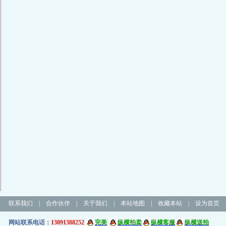
联系我们
|
合作伙伴
|
关于我们
|
本站地图
|
收藏本站
|
设为首页
网站联系电话：
13091388252
完美
纵横拍卖
纵横客服
纵横送拍