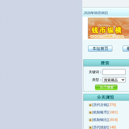
2026年08月08日
关键词：
类型：
[
历代古钱
]
[370]
[
机制银币
]
[1081]
[
机制铜元
]
[2818]
[
历代纸钞
]
[148]