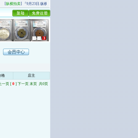
[
]
[
]
纵横拍卖
『9月23日.纵横秋季精品场P场』 今日上新！
纵横拍卖
9月20日.纵
3
1
2
价格
店主
[
0
]
上一页
下一页 末页 共0页