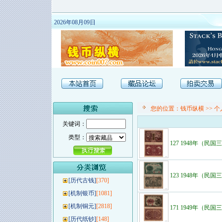
2026年08月09日
您的位置：
钱币纵横
>>
个
关键词：
类型：
127 1948年（民
123 1948年（民
[
历代古钱
]
[370]
[
机制银币
]
[1081]
[
机制铜元
]
[2818]
171 1949年（民
[
历代纸钞
]
[148]