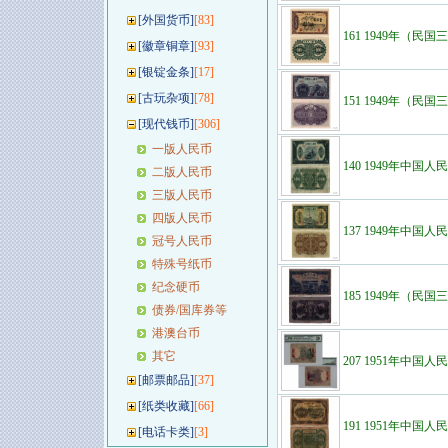
[
外国货币
]
[83]
161 1949年（民
[
徽章铜章
]
[93]
[
银锭金条
]
[17]
[
古玩杂项
]
[78]
151 1949年（民
[
现代钱币
]
[306]
一版人民币
140 1949年中国
二版人民币
三版人民币
四版人民币
137 1949年中国
冠号人民币
特殊号纸币
纪念硬币
185 1949年（民
债券/国库券等
港澳台币
其它
207 1951年中国
[
邮票邮品
]
[37]
[
纸类收藏
]
[66]
191 1951年中国
[
电话卡类
]
[3]