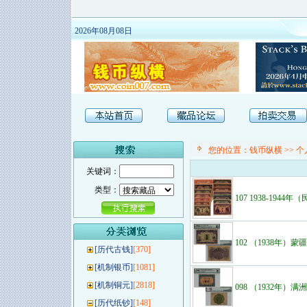
2026年08月08日
您的位置：
钱币纵横
>>
个
关键词：
类型：
107 1938-194
102 （1938年）蒙
[
历代古钱
]
[370]
[
机制银币
]
[1081]
[
机制铜元
]
[2818]
098 （1932年）
[
历代纸钞
]
[148]