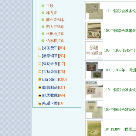
古钞
111 中国联合准备
地方票
商业票/钱帖
四大行纸币
108 中國聯合準備
根据地货币
伪政权货币
[
外国货币
]
[83]
103 （1938-19
[
徽章铜章
]
[93]
[
银锭金条
]
[17]
100 （1932年）
[
古玩杂项
]
[78]
[
现代钱币
]
[306]
[
邮票邮品
]
[37]
110 中国联合准
[
纸类收藏
]
[66]
[
电话卡类
]
[3]
109 中国联合准备银
104 1938年（民