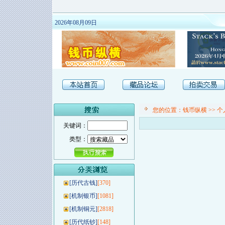
2026年08月09日
您的位置：
钱币纵横
>>
个
关键词：
类型：
[
历代古钱
]
[370]
[
机制银币
]
[1081]
[
机制铜元
]
[2818]
[
历代纸钞
]
[148]