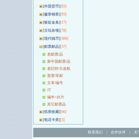
[
外国货币
]
[83]
[
徽章铜章
]
[93]
[
银锭金条
]
[17]
[
古玩杂项
]
[78]
[
现代钱币
]
[306]
[
邮票邮品
]
[37]
老邮票/品
新中国邮票/品
老纪特/欠改航
普票/军邮
文革/编号
JT
编年=封片
其它邮票品
[
纸类收藏
]
[66]
[
电话卡类
]
[3]
联系我们
|
合作伙伴
|
关