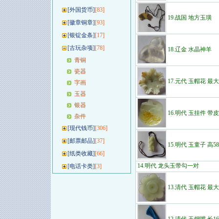
[
外国货币
]
[83]
19.战国 地方玉璜
[
徽章铜章
]
[93]
[
银锭金条
]
[17]
[
古玩杂项
]
[78]
18.辽金 水晶神羊
青铜
瓷器
17.元代 玉帽花 最大
字画
玉器
银器
16.明代 玉挂件 带皮
杂件
[
现代钱币
]
[306]
[
邮票邮品
]
[37]
15.明代 玉童子 高5
[
纸类收藏
]
[66]
14.明代 龙头玉带勾一对
[
电话卡类
]
[3]
13.清代 玉帽花 最大
12.清代 玉烟嘴 长16