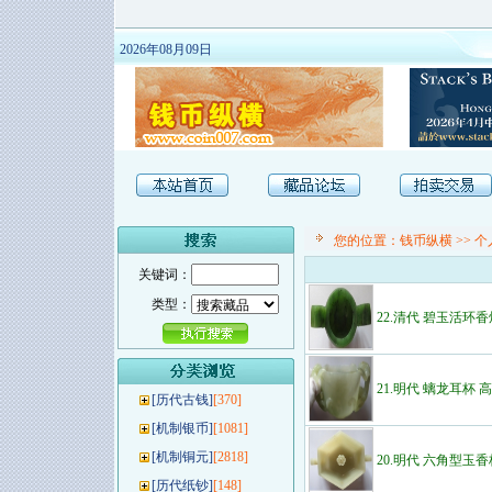
2026年08月09日
您的位置：
钱币纵横
>>
个
关键词：
类型：
22.清代 碧玉活环香
21.明代 螭龙耳杯 高
[
历代古钱
]
[370]
[
机制银币
]
[1081]
[
机制铜元
]
[2818]
20.明代 六角型玉香
[
历代纸钞
]
[148]