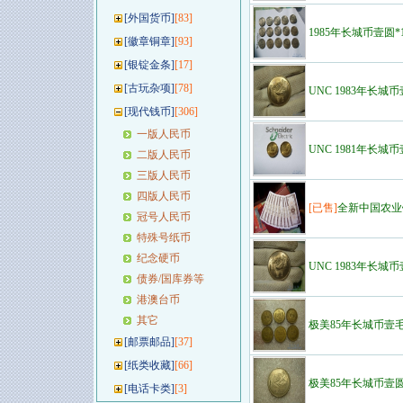
[
外国货币
]
[83]
1985年长城币壹圆*
[
徽章铜章
]
[93]
[
银锭金条
]
[17]
[
古玩杂项
]
[78]
UNC 1983年长城
[
现代钱币
]
[306]
一版人民币
UNC 1981年长城
二版人民币
三版人民币
四版人民币
[已售]
全新中国农业
冠号人民币
特殊号纸币
纪念硬币
UNC 1983年长城
债券/国库券等
港澳台币
其它
极美85年长城币壹毛
[
邮票邮品
]
[37]
[
纸类收藏
]
[66]
极美85年长城币壹
[
电话卡类
]
[3]