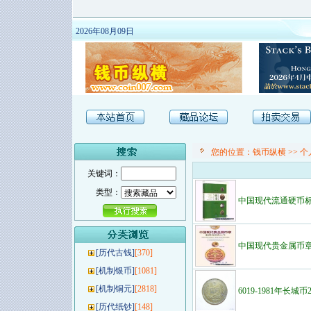
2026年08月09日
您的位置：
钱币纵横
>>
个
关键词：
类型：
中国现代流通硬币
中国现代贵金属币
[
历代古钱
]
[370]
[
机制银币
]
[1081]
[
机制铜元
]
[2818]
6019-1981年长城
[
历代纸钞
]
[148]