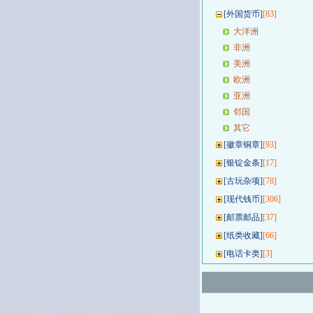
[
外国货币
]
[83]
大洋洲
非洲
美洲
欧洲
亚洲
邻国
其它
[
徽章铜章
]
[93]
[
银锭金条
]
[17]
[
古玩杂项
]
[78]
[
现代钱币
]
[306]
[
邮票邮品
]
[37]
[
纸类收藏
]
[66]
[
电话卡类
]
[3]