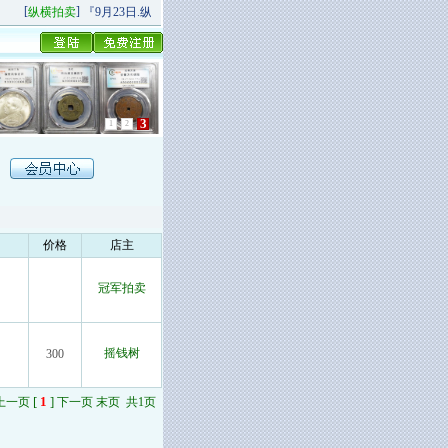
[
]
[
]
纵横拍卖
『9月23日.纵横秋季精品场P场』 今日上新！
纵横拍卖
9月20日.纵
3
1
2
价格
店主
冠军拍卖
摇钱树
300
[
1
]
上一页
下一页 末页 共1页