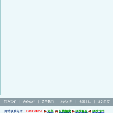
联系我们
|
合作伙伴
|
关于我们
|
本站地图
|
收藏本站
|
设为首页
网站联系电话：
13091388252
完美
纵横拍卖
纵横客服
纵横送拍