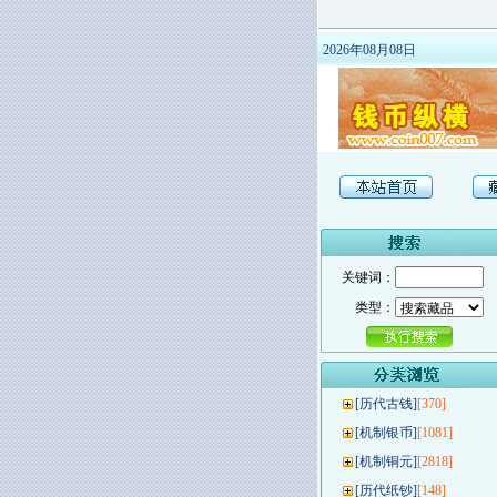
2026年08月08日
关键词：
类型：
[
历代古钱
]
[370]
[
机制银币
]
[1081]
[
机制铜元
]
[2818]
[
历代纸钞
]
[148]