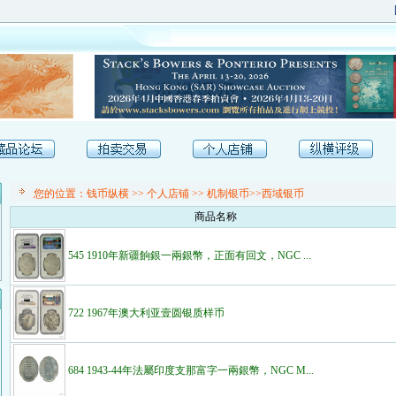
[
您的位置：
钱币纵横
>>
个人店铺
>> 机制银币>>西域银币
商品名称
545 1910年新疆餉銀一兩銀幣，正面有回文，NGC ...
722 1967年澳大利亚壹圆银质样币
684 1943-44年法屬印度支那富字一兩銀幣，NGC M...