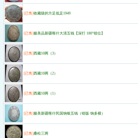
[已售]
收藏级的方足低足1949
[已售]
极美品新疆喀什大清五钱【深打·180°错位】
[已售]
西藏10两（3）
[已售]
西藏10两（2）
[已售]
西藏10两（1）
[已售]
极美新疆喀什民国饷银五钱（错版·饷多横）
[已售]
桑松三两