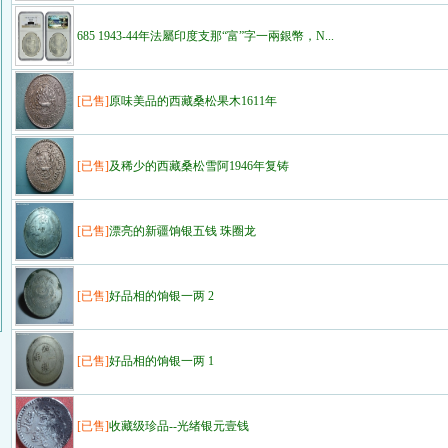
685 1943-44年法屬印度支那“富”字一兩銀幣，N...
[已售]
原味美品的西藏桑松果木1611年
[已售]
及稀少的西藏桑松雪阿1946年复铸
[已售]
漂亮的新疆饷银五钱 珠圈龙
[已售]
好品相的饷银一两 2
[已售]
好品相的饷银一两 1
[已售]
收藏级珍品--光绪银元壹钱