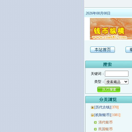
2026年08月08日
关键词：
类型：
[
历代古钱
]
[370]
[
机制银币
]
[1081]
清代银币
民国银币