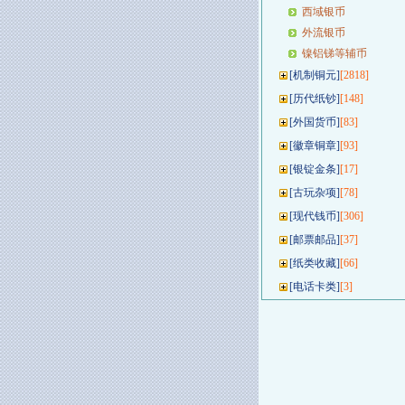
西域银币
外流银币
镍铝锑等辅币
[
机制铜元
]
[2818]
[
历代纸钞
]
[148]
[
外国货币
]
[83]
[
徽章铜章
]
[93]
[
银锭金条
]
[17]
[
古玩杂项
]
[78]
[
现代钱币
]
[306]
[
邮票邮品
]
[37]
[
纸类收藏
]
[66]
[
电话卡类
]
[3]