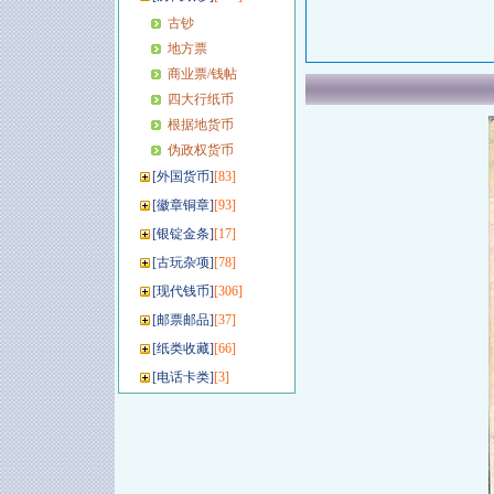
古钞
地方票
商业票/钱帖
四大行纸币
根据地货币
伪政权货币
[
外国货币
]
[83]
[
徽章铜章
]
[93]
[
银锭金条
]
[17]
[
古玩杂项
]
[78]
[
现代钱币
]
[306]
[
邮票邮品
]
[37]
[
纸类收藏
]
[66]
[
电话卡类
]
[3]