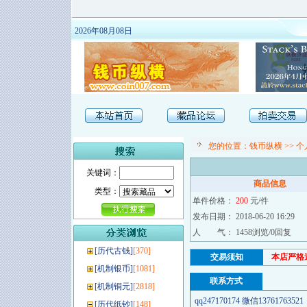
2026年08月08日
您的位置：
钱币纵横
>>
个
关键词：
商品信息
类型：
单件价格：
200
元/件
发布日期： 2018-06-20 16:29
人 气： 1458浏览/0回复
[
历代古钱
]
[370]
交易须知
本店严格
[
机制银币
]
[1081]
联系方式
[
机制铜元
]
[2818]
qq247170174 微信1376176
[
历代纸钞
]
[148]