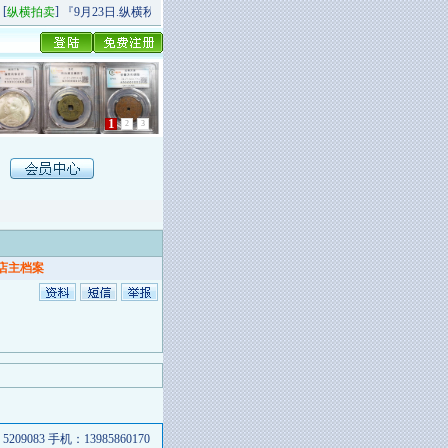
]
[
]
纵横拍卖
『9月23日.纵横秋季精品场P场』 今日上新！
纵横拍卖
9月20日.纵横秋
1
2
3
店主档案
083 手机：13985860170