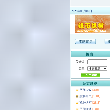
2026年08月07日
关键词：
类型：
[
历代古钱
]
[370]
[
机制银币
]
[1081]
[
机制铜元
]
[2818]
[
历代纸钞
]
[148]