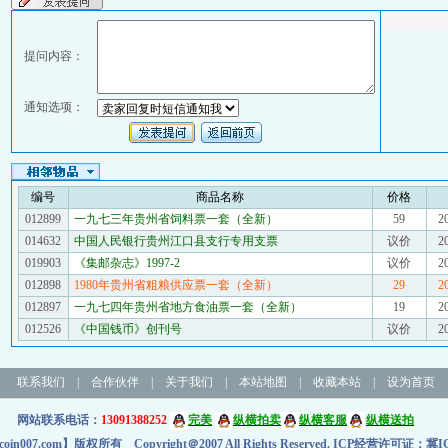
提问内容：
通知选项：
编号
商品名称
价格
012899
一九七三年贵州省饲料票一套（全新）
59
2
014632
中国人民银行贵州江口县支行专用支票
议价
2
019903
《集邮杂志》1997-2
议价
2
012898
1980年贵州省粗粮供应票一套（全新）
29
2
012897
一九七四年贵州省地方食油票一套（全新）
19
2
012526
《中国钱币》创刊号
议价
2
联系我们
|
合作伙伴
|
关于我们
|
本站地图
|
收藏本站
|
设为首页
网站联系电话：
13091388252
完美
纵横拍卖
纵横客服
纵横送拍
n007.com】版权所有 Copyright＠2007 All Rights Reserved. ICP经营许可证：
冀IC