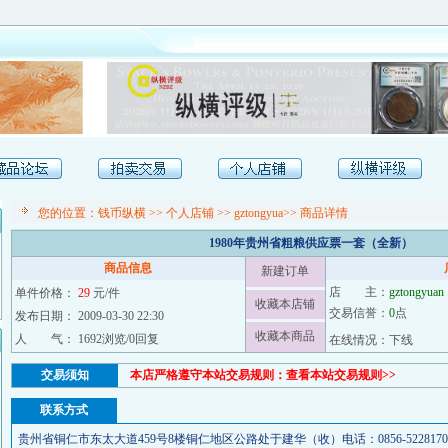
[
您的位置：
钱币纵横
>>
个人店铺
>>
gztongyua
>> 商品详情
1980年贵州省粗粮供应票一套（全新）
商品信息
新建订单
店 主：
gztongyuan
单件价格：
29
元/件
收藏本店铺
交易信誉：
0
点
发布日期： 2009-03-30 22:30
收藏本商品
人 气： 1692浏览/0回复
在线情况：下线
交易须知
本店严格遵守本站交易规则：
查看本站交易规则>>
联系方式
贵州省铜仁市东太大道459号8楼铜仁地区公路处于建华（收）电话：0856-5228170 5209