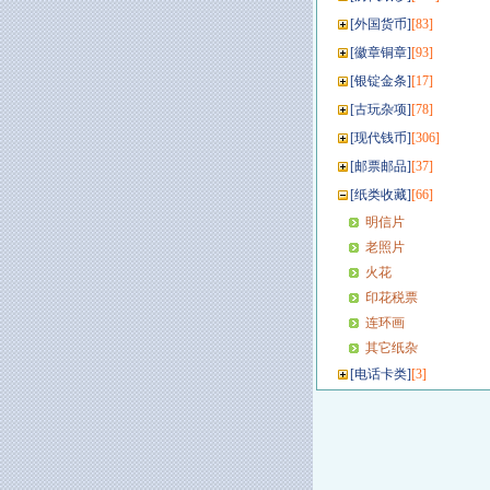
[
外国货币
]
[83]
[
徽章铜章
]
[93]
[
银锭金条
]
[17]
[
古玩杂项
]
[78]
[
现代钱币
]
[306]
[
邮票邮品
]
[37]
[
纸类收藏
]
[66]
明信片
老照片
火花
印花税票
连环画
其它纸杂
[
电话卡类
]
[3]