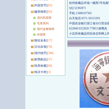
杭州收藏品市场一楼西5号包厢"
[
外国货币
]
[83]
QQ:52392871
[
徽章铜章
]
[93]
手机:13486107502
清代民国章
白天电话:0571-56315293
毛章系列
中国农业银行浙江省分行营业部
622848 0323020 779811谢鹰杰
现代金银铜章
小店所有藏品同实体店和网上同
外国章
[
银锭金条
]
[17]
[
古玩杂项
]
[78]
[
现代钱币
]
[306]
[
邮票邮品
]
[37]
[
纸类收藏
]
[66]
[
电话卡类
]
[3]