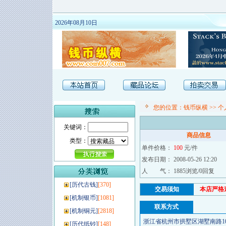
2026年08月10日
您的位置：
钱币纵横
>>
个
关键词：
商品信息
类型：
单件价格：
100
元/件
发布日期： 2008-05-26 12:20
人 气： 1885浏览/0回复
[
历代古钱
]
[370]
交易须知
本店严格
[
机制银币
]
[1081]
联系方式
[
机制铜元
]
[2818]
浙江省杭州市拱墅区湖墅南路10
[
历代纸钞
]
[148]