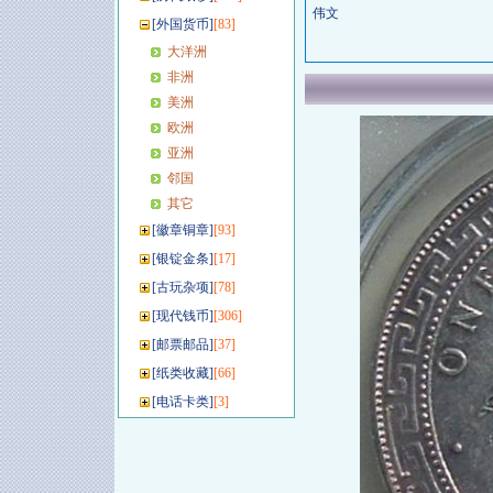
伟文
[
外国货币
]
[83]
大洋洲
非洲
美洲
欧洲
亚洲
邻国
其它
[
徽章铜章
]
[93]
[
银锭金条
]
[17]
[
古玩杂项
]
[78]
[
现代钱币
]
[306]
[
邮票邮品
]
[37]
[
纸类收藏
]
[66]
[
电话卡类
]
[3]