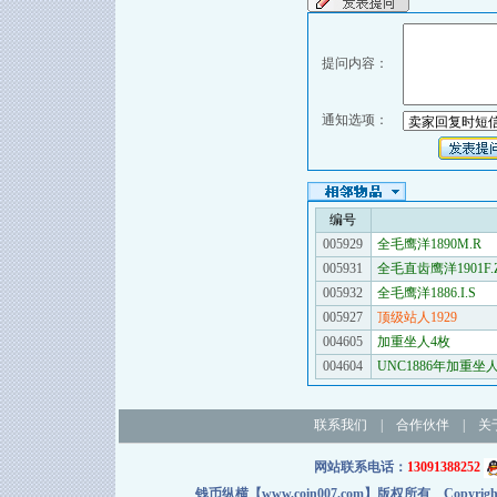
提问内容：
通知选项：
编号
005929
全毛鹰洋1890M.R
005931
全毛直齿鹰洋1901F.
005932
全毛鹰洋1886.I.S
005927
顶级站人1929
004605
加重坐人4枚
004604
UNC1886年加重坐
联系我们
|
合作伙伴
|
关
网站联系电话：
13091388252
钱币纵横【www.coin007.com】版权所有 Copyright＠2