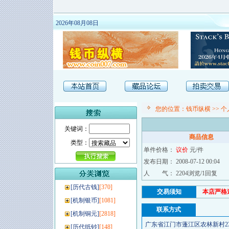
2026年08月08日
您的位置：
钱币纵横
>>
个
关键词：
商品信息
类型：
单件价格：
议价
元/件
发布日期： 2008-07-12 00:04
人 气： 2204浏览/1回复
[
历代古钱
]
[370]
交易须知
本店严格
[
机制银币
]
[1081]
联系方式
[
机制铜元
]
[2818]
广东省江门市蓬江区农林新村23幢601(5
[
历代纸钞
]
[148]